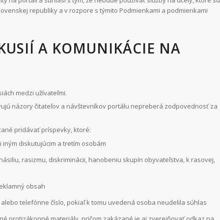
y na portáli a súhlasí s tým, že nebude používať služby na účely, ktoré sú
ovenskej republiky a v rozpore s týmito Podmienkami a podmienkami
SKUSIÍ A KOMUNIKÁCIE NA
iách medzi užívateľmi.
avujú názory čitateľov a návštevníkov portálu nepreberá zodpovednosť za
zané pridávať príspevky, ktoré:
i iným diskutujúcim a tretím osobám
ásiliu, rasizmu, diskriminácii, hanobeniu skupín obyvateľstva, k rasovej,
reklamný obsah
alebo telefónne číslo, pokiaľ k tomu uvedená osoba neudelila súhlas
iné protizákonné materiály, pričom zakázané je aj zverejňovať odkaz na