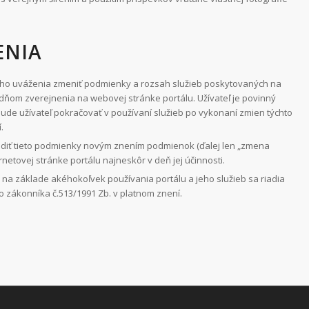
ENIA
ého uváženia zmeniť podmienky a rozsah služieb poskytovaných na
 dňom zverejnenia na webovej stránke portálu. Užívateľ je povinný
e užívateľ pokračovať v používaní služieb po vykonaní zmien týchto
.
adiť tieto podmienky novým znením podmienok (ďalej len „zmena
tovej stránke portálu najneskôr v deň jej účinnosti.
 na základe akéhokoľvek používania portálu a jeho služieb sa riadia
ákonníka č.513/1991 Zb. v platnom znení.