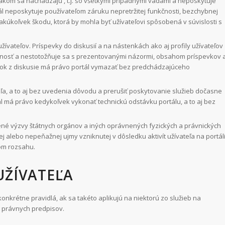
 akom sa nachádzajú , t.j. so všetkými prípadnými vadami a neposkytuje
rtál neposkytuje používateľom záruku nepretržitej funkčnosti, bezchybnej
kúkoľvek škodu, ktorá by mohla byť užívateľovi spôsobená v súvislosti s
vateľov. Príspevky do diskusií a na nástenkách ako aj profily užívateľov
dnosť a nestotožňuje sa s prezentovanými názormi, obsahom príspevkov 
evok z diskusie má právo portál vymazať bez predchádzajúceho
eľa, a to aj bez uvedenia dôvodu a prerušiť poskytovanie služieb dočasne
ál má právo kedykoľvek vykonať technickú odstávku portálu, a to aj bez
né výzvy štátnych orgánov a iných oprávnených fyzických a právnických
j alebo nepeňažnej ujmy vzniknutej v dôsledku aktivít užívateľa na portáli
lom rozsahu.
UŽÍVATEĽA
konkrétne pravidlá, ak sa takéto aplikujú na niektorú zo služieb na
 právnych predpisov.