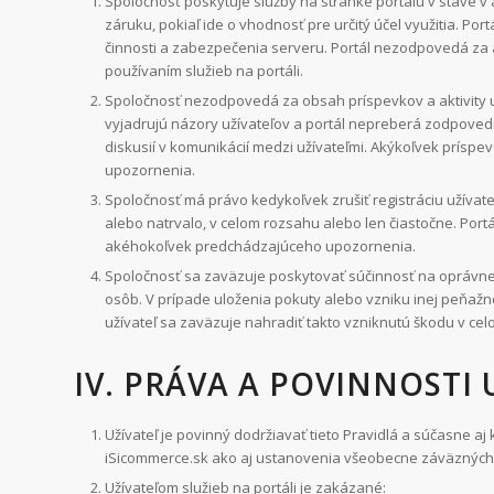
Spoločnosť poskytuje služby na stránke portálu v stave v
záruku, pokiaľ ide o vhodnosť pre určitý účel využitia. Po
činnosti a zabezpečenia serveru. Portál nezodpovedá za a
používaním služieb na portáli.
Spoločnosť nezodpovedá za obsah príspevkov a aktivity uží
vyjadrujú názory užívateľov a portál nepreberá zodpove
diskusií v komunikácií medzi užívateľmi. Akýkoľvek prísp
upozornenia.
Spoločnosť má právo kedykoľvek zrušiť registráciu užívat
alebo natrvalo, v celom rozsahu alebo len čiastočne. Port
akéhokoľvek predchádzajúceho upozornenia.
Spoločnosť sa zaväzuje poskytovať súčinnosť na oprávne
osôb. V prípade uloženia pokuty alebo vzniku inej peňažne
užívateľ sa zaväzuje nahradiť takto vzniknutú škodu v ce
IV. PRÁVA A POVINNOSTI 
Užívateľ je povinný dodržiavať tieto Pravidlá a súčasne aj 
iSicommerce.sk ako aj ustanovenia všeobecne záväzných
Užívateľom služieb na portáli je zakázané: