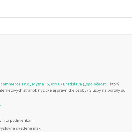
icommerce s.r.o., Mýtna 15, 811 07 Bratislava („spoločnosť“)
, ktorý
ternetových stránok (fyzické aj právnické osoby). Služby na portály sú
k
 týmito podmienkami
e výslovne uvedené inak