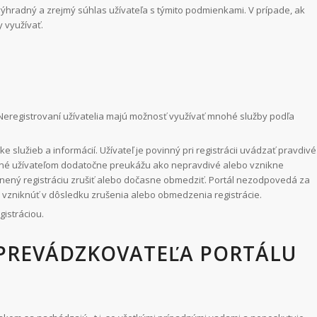
ýhradný a zrejmý súhlas užívateľa s týmito podmienkami. V prípade, ak
 využívať.
á. Neregistrovaní užívatelia majú možnosť využívať mnohé služby podľa
e služieb a informácií. Užívateľ je povinný pri registrácii uvádzať pravdivé
ané užívateľom dodatočne preukážu ako nepravdivé alebo vznikne
vnený registráciu zrušiť alebo dočasne obmedziť. Portál nezodpovedá za
 vzniknúť v dôsledku zrušenia alebo obmedzenia registrácie.
istráciou.
I PREVÁDZKOVATEĽA PORTÁLU