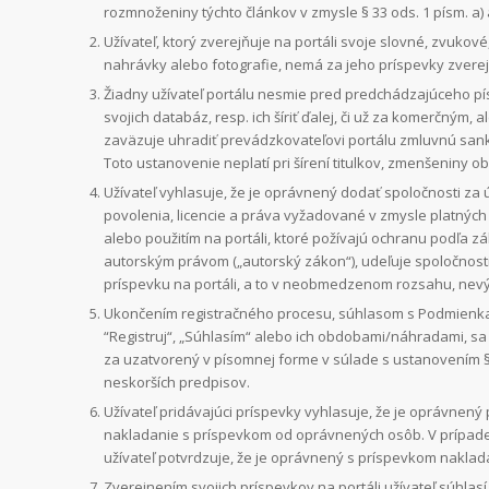
rozmnoženiny týchto článkov v zmysle § 33 ods. 1 písm. a)
Užívateľ, ktorý zverejňuje na portáli svoje slovné, zvuko
nahrávky alebo fotografie, nemá za jeho príspevky zvere
Žiadny užívateľ portálu nesmie pred predchádzajúceho pí
svojich databáz, resp. ich šíriť ďalej, či už za komerčný
zaväzuje uhradiť prevádzkovateľovi portálu zmluvnú sankci
Toto ustanovenie neplatí pri šírení titulkov, zmenšeniny o
Užívateľ vyhlasuje, že je oprávnený dodať spoločnosti za ú
povolenia, licencie a práva vyžadované v zmysle platnýc
alebo použitím na portáli, ktoré požívajú ochranu podľa z
autorským právom („autorský zákon“), udeľuje spoločnost
príspevku na portáli, a to v neobmedzenom rozsahu, ne
Ukončením registračného procesu, súhlasom s Podmienkam
“Registruj“, „Súhlasím“ alebo ich obdobami/náhradami, s
za uzatvorený v písomnej forme v súlade s ustanovením §
neskorších predpisov.
Užívateľ pridávajúci príspevky vyhlasuje, že je oprávnený 
nakladanie s príspevkom od oprávnených osôb. V prípade
užívateľ potvrdzuje, že je oprávnený s príspevkom naklad
Zverejnením svojich príspevkov na portáli užívateľ súhlasí