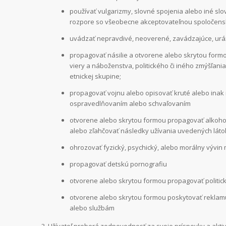
používať vulgarizmy, slovné spojenia alebo iné sl
rozpore so všeobecne akceptovateľnou spoločensk
uvádzať nepravdivé, neoverené, zavádzajúce, urážl
propagovať násilie a otvorene alebo skrytou formou
viery a náboženstva, politického či iného zmýšľani
etnickej skupine;
propagovať vojnu alebo opisovať kruté alebo ina
ospravedlňovaním alebo schvaľovaním
otvorene alebo skrytou formou propagovať alkohol,
alebo zľahčovať následky užívania uvedených láto
ohrozovať fyzický, psychický, alebo morálny vývin
propagovať detskú pornografiu
otvorene alebo skrytou formou propagovať politickú
otvorene alebo skrytou formou poskytovať reklamu
alebo službám