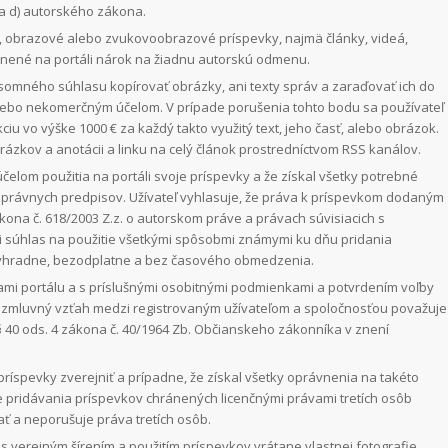
 a d) autorského zákona.
vé, obrazové alebo zvukovoobrazové príspevky, najmä články, videá,
jnené na portáli nárok na žiadnu autorskú odmenu.
somného súhlasu kopírovať obrázky, ani texty správ a zaraďovať ich do
m, alebo nekomerčným účelom. V prípade porušenia tohto bodu sa používateľ
u vo výške 1000 € za každý takto využitý text, jeho časť, alebo obrázok.
brázkov a anotácii a linku na celý článok prostredníctvom RSS kanálov.
čelom použitia na portáli svoje príspevky a že získal všetky potrebné
h právnych predpisov. Užívateľ vyhlasuje, že práva k príspevkom dodaným
ákona č. 618/2003 Z.z. o autorskom práve a právach súvisiacich s
i súhlas na použitie všetkými spôsobmi známymi ku dňu pridania
výhradne, bezodplatne a bez časového obmedzenia.
i portálu a s príslušnými osobitnými podmienkami a potvrdením voľby
a zmluvný vzťah medzi registrovaným užívateľom a spoločnosťou považuje
 40 ods. 4 zákona č. 40/1964 Zb. Občianskeho zákonníka v znení
príspevky zverejniť a prípadne, že získal všetky oprávnenia na takéto
 pridávania príspevkov chránených licenčnými právami tretích osôb
ať a neporušuje práva tretích osôb.
 s verejným šírením a použitím príspevkov vrátane vlastnej fotografie