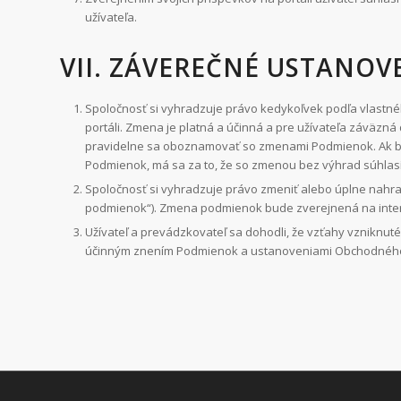
užívateľa.
VII. ZÁVEREČNÉ USTANOV
Spoločnosť si vyhradzuje právo kedykoľvek podľa vlastn
portáli. Zmena je platná a účinná a pre užívateľa záväzná
pravidelne sa oboznamovať so zmenami Podmienok. Ak bud
Podmienok, má sa za to, že so zmenou bez výhrad súhlasí
Spoločnosť si vyhradzuje právo zmeniť alebo úplne nahr
podmienok“). Zmena podmienok bude zverejnená na interne
Užívateľ a prevádzkovateľ sa dohodli, že vzťahy vzniknuté
účinným znením Podmienok a ustanoveniami Obchodného z