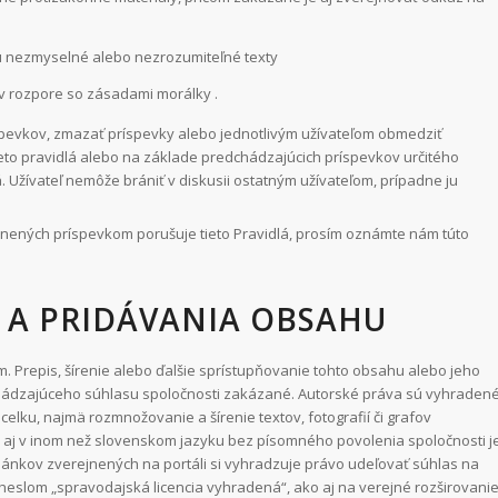
 nezmyselné alebo nezrozumiteľné texty
v rozpore so zásadami morálky .
íspevkov, zmazať príspevky alebo jednotlivým užívateľom obmedziť
ieto pravidlá alebo na základe predchádzajúcich príspevkov určitého
á. Užívateľ nemôže brániť v diskusii ostatným užívateľom, prípadne ju
ejnených príspevkom porušuje tieto Pravidlá, prosím oznámte nám túto
A A PRIDÁVANIA OBSAHU
Prepis, šírenie alebo ďalšie sprístupňovanie tohto obsahu alebo jeho
dchádzajúceho súhlasu spoločnosti zakázané. Autorské práva sú vyhraden
celku, najmä rozmnožovanie a šírenie textov, fotografií či grafov
j v inom než slovenskom jazyku bez písomného povolenia spoločnosti j
ánkov zverejnených na portáli si vyhradzuje právo udeľovať súhlas na
slom „spravodajská licencia vyhradená“, ako aj na verejné rozširovani