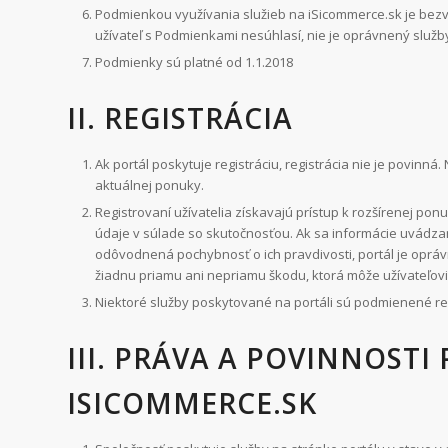
Podmienkou využívania služieb na iSicommerce.sk je bezv
užívateľ s Podmienkami nesúhlasí, nie je oprávnený služby
Podmienky sú platné od 1.1.2018
II. REGISTRÁCIA
Ak portál poskytuje registráciu, registrácia nie je povinn
aktuálnej ponuky.
Registrovaní užívatelia získavajú prístup k rozšírenej ponuk
údaje v súlade so skutočnosťou. Ak sa informácie uvádz
odôvodnená pochybnosť o ich pravdivosti, portál je oprá
žiadnu priamu ani nepriamu škodu, ktorá môže užívateľovi
Niektoré služby poskytované na portáli sú podmienené reg
III. PRÁVA A POVINNOST
ISICOMMERCE
.SK