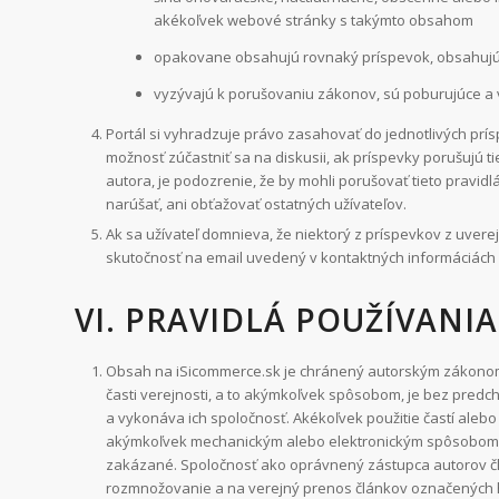
akékoľvek webové stránky s takýmto obsahom
opakovane obsahujú rovnaký príspevok, obsahujú
vyzývajú k porušovaniu zákonov, sú poburujúce a 
Portál si vyhradzuje právo zasahovať do jednotlivých pr
možnosť zúčastniť sa na diskusii, ak príspevky porušujú t
autora, je podozrenie, že by mohli porušovať tieto pravidl
narúšať, ani obťažovať ostatných užívateľov.
Ak sa užívateľ domnieva, že niektorý z príspevkov z uver
skutočnosť na email uvedený v kontaktných informáciách
VI. PRAVIDLÁ POUŽÍVANI
Obsah na iSicommerce.sk je chránený autorským zákonom. 
časti verejnosti, a to akýmkoľvek spôsobom, je bez pre
a vykonáva ich spoločnosť. Akékoľvek použitie častí alebo 
akýmkoľvek mechanickým alebo elektronickým spôsobom a
zakázané. Spoločnosť ako oprávnený zástupca autorov čl
rozmnožovanie a na verejný prenos článkov označených he