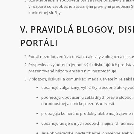
Užívateľ preberá zodpovednosť za svoje príspevky a aktivit
v rozpore so všeobecne záväznými právnymi predpismi Sl
konkrétnej služby.
V. PRAVIDLÁ BLOGOV, DI
PORTÁLI
Portál nezodpovedá za obsah a aktivity v blogoch a diskus
Príspevky a vyjadrenia jednotlivých diskutujúcich predst
prezentované názory ani sa s nimi nestotožňuje.
V blogoch, diskusii a komunikácii medzi užívateľmi je zaká
obsahujú vulgarizmy, vyhrážky a osobné útoky voč
podnecujú k potláčaniu základných práv a slobôd, n
národnostnej a etnickej neznášanlivosti
propagujú komerčné produkty alebo majú zjavne 
obsahujú údaje o iných osobách, najmä ich adresu 
šíria ohováračské, nactiutŕhačné, obscénne alebo 