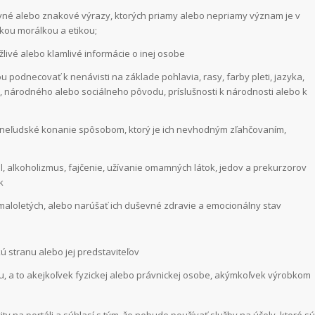
ovné alebo znakové výrazy, ktorých priamy alebo nepriamy význam je v
ou morálkou a etikou;
ivé alebo klamlivé informácie o inej osobe
 podnecovať k nenávisti na základe pohlavia, rasy, farby pleti, jazyka,
a, národného alebo sociálneho pôvodu, príslušnosti k národnosti alebo k
k neľudské konanie spôsobom, ktorý je ich nevhodným zľahčovaním,
 alkoholizmus, fajčenie, užívanie omamných látok, jedov a prekurzorov
k
 maloletých, alebo narúšať ich duševné zdravie a emocionálny stav
 stranu alebo jej predstaviteľov
, a to akejkoľvek fyzickej alebo právnickej osobe, akýmkoľvek výrobkom