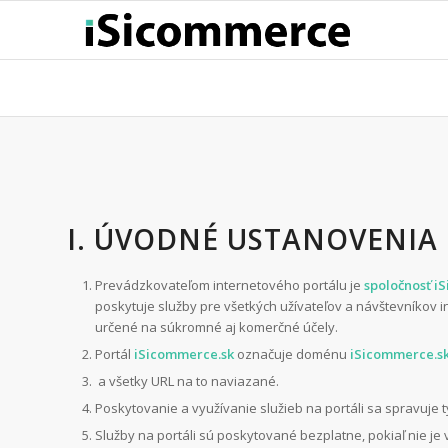
I. ÚVODNÉ USTANOVENIA
Prevádzkovateľom internetového portálu je
spoločnosť iS
poskytuje služby pre všetkých užívateľov a návštevníkov in
určené na súkromné aj komerčné účely.
Portál
iSicommerce.sk
označuje doménu
iSicommerce.s
a všetky URL na to naviazané.
Poskytovanie a využívanie služieb na portáli sa spravuje
Služby na portáli sú poskytované bezplatne, pokiaľ nie j