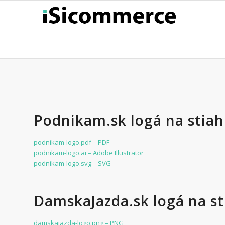
Podnikam.sk logá na stiah
podnikam-logo.pdf – PDF
podnikam-logo.ai – Adobe Illustrator
podnikam-logo.svg – SVG
DamskaJazda.sk logá na st
damskajazda-logo.png – PNG