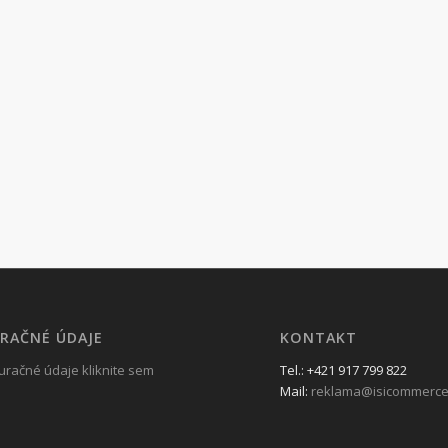
RAČNÉ ÚDAJE
KONTAKT
uračné údaje kliknite sem
Tel.: +421 917 799 822
Mail:
reklama@isicommerce