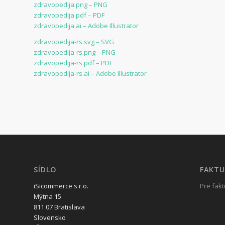
zdravopedija.png – PNG
zdravopedija.pdf – PDF
zdravopedija.ai – Adobe Illustrator
zdravopedija-rs.svg – SVG
zdravopedija-rs.png – PNG
zdravopedija-rs.pdf – PDF
zdravopedija-rs.ai – Adobe Illustrator
SÍDLO
FAKTU
iSicommerce s.r.o.
Pre fakt
Mýtna 15
811 07 Bratislava
Slovensko