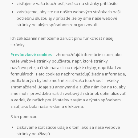
zisťujeme vašu totožnosť, keď sa na stránky prihlásite
zaisťujeme, aby ste na našich webových stránkach našli
potrebnú službu aj v prípade, že by sme naše webové
stránky nejakým spôsobom reorganizovali
Ich zakázaním nemôžeme zaručiť plnú funkčnosť našej
stránky.
Prevádzkové cookies
– zhromažďujú informácie o tom, ako
naše webové stránky používate, napr. ktoré stránky
navštevujete, a či ste narazili na nejaké chyby, napríklad vo
formulároch. Tieto cookies nezhromažďujú žiadne informácie,
podľa ktorých by bolo možné zistiť vašu totožnosť – všetky
zhromaždené údaje sú anonymné a slúžia nám iba na to, aby
sme mohli prevádzku našich webových stránok optimalizovať
a vedeli, čo našich používateľov zaujíma a týmto spôsobom
zistiť, ako bola naša reklama efektívna.
S ich pomocou
získavame štatistické údaje o tom, ako sa naše webové
stránky používajú