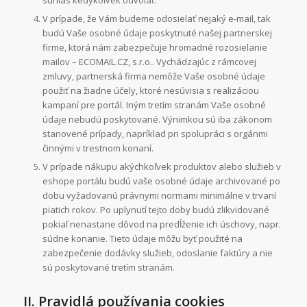
súhlas kedykoľvek odvolať.
V prípade, že Vám budeme odosielať nejaký e-mail, tak
budú Vaše osobné údaje poskytnuté našej partnerskej
firme, ktorá nám zabezpečuje hromadné rozosielanie
mailov – ECOMAIL.CZ, s.r.o.. Vychádzajúc z rámcovej
zmluvy, partnerská firma nemôže Vaše osobné údaje
použiť na žiadne účely, ktoré nesúvisia s realizáciou
kampaní pre portál. Iným tretím stranám Vaše osobné
údaje nebudú poskytované. Výnimkou sú iba zákonom
stanovené prípady, napríklad pri spolupráci s orgánmi
činnými v trestnom konaní.
V prípade nákupu akýchkoľvek produktov alebo služieb v
eshope portálu budú vaše osobné údaje archivované po
dobu vyžadovanú právnymi normami minimálne v trvaní
piatich rokov. Po uplynutí tejto doby budú zlikvidované
pokiaľ nenastane dôvod na predĺženie ich úschovy, napr.
súdne konanie. Tieto údaje môžu byť použité na
zabezpečenie dodávky služieb, odoslanie faktúry a nie
sú poskytované tretím stranám.
II. Pravidlá používania cookies