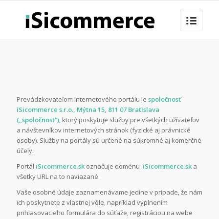
Prevádzkovateľom internetového portálu je
spoločnosť
iSicommerce s.r.o., Mýtna 15, 811 07 Bratislava
(„spoločnosť“)
, ktorý poskytuje služby pre všetkých užívateľov
a návštevníkov internetových stránok (fyzické aj právnické
osoby). Služby na portály sú určené na súkromné aj komerčné
účely.
Portál
iSicommerce.sk
označuje doménu
iSicommerce.sk
a
všetky URL na to naviazané.
Vaše osobné údaje zaznamenávame jedine v prípade, že nám
ich poskytnete z vlastnej vôle, napríklad vyplnením
prihlasovacieho formulára do súťaže, registráciou na webe