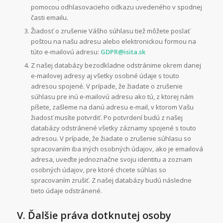
pomocou odhlasovacieho odkazu uvedeného v spodnej
časti emailu.
Žiadosť o zrušenie Vášho súhlasu tiež môžete poslať
poštou na našu adresu alebo elektronickou formou na
túto e-mailovú adresu:
GDPR@isita.sk
Z našej databázy bezodkladne odstránime okrem danej
e-mailovej adresy aj všetky osobné údaje s touto
adresou spojené. V prípade, že žiadate o zrušenie
súhlasu pre inú e-mailovú adresu ako tú, z ktorej nám
píšete, zašleme na danú adresu e-mail, v ktorom Vašu
žiadosť musíte potvrdiť. Po potvrdení budú z našej
databázy odstránené všetky záznamy spojené s touto
adresou. V prípade, že žiadate o zrušenie súhlasu so
spracovaním iba iných osobných údajov, ako je emailová
adresa, uveďte jednoznačne svoju identitu a zoznam
osobných údajov, pre ktoré chcete súhlas so
spracovaním zrušiť. Z našej databázy budú následne
tieto údaje odstránené.
V. Ďalšie práva dotknutej osoby