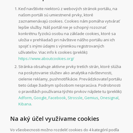
Keď navštívite niektorú z webových stránok portálu, na
našom portáli sú umiestnené prvky, ktoré
zaznamenávajú cookies. Cookies nám pomáha vytvárať
lepšie služby. Náš portál nie je schopný rozoznať
konkrétnu fyzickú osobu na základe cookies, ktoré sa
uložia v prehliadači pri návšteve nášho portálu ani ich
spojiť s inými údajmi s výnimkou registrovaných
užívateľov. Viac info k cookies (preklik):
https://www.aboutcookies.org/
Stránka obsahuje aktívne prvky tretích strán, ktoré slúžia
na poskytovanie služiev ako analytika návštevnosti,
cielenie reklamy, pushnotifikácie. Prevádzkovateľ portálu
tieto údaje žiadnym spôsobom nespracúva. Podrobnosti
o pravidlách používania týchto prvkov nájdete tu (preklik):
Adform
,
Google
,
Facebook
,
Strossle
,
Gemius
,
Onesignal
,
Kibana
.
Na aký účel využívame cookies
Vo všeobecnosti možno rozdeliť cookies do 4 kategórií podľa