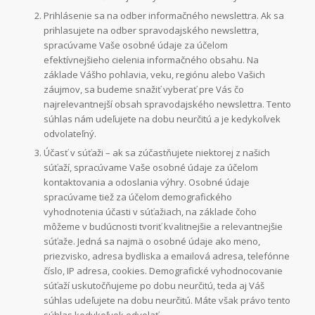
Prihlásenie sa na odber informačného newslettra. Ak sa
prihlasujete na odber spravodajského newslettra,
spracúvame Vaše osobné údaje za účelom
efektívnejšieho cielenia informačného obsahu. Na
základe Vášho pohlavia, veku, regiónu alebo Vašich
záujmov, sa budeme snažiť vyberať pre Vás čo
najrelevantnejší obsah spravodajského newslettra. Tento
súhlas nám udeľujete na dobu neurčitú a je kedykoľvek
odvolateľný.
Účasť v súťaži – ak sa zúčastňujete niektorej z našich
súťaží, spracúvame Vaše osobné údaje za účelom
kontaktovania a odoslania výhry. Osobné údaje
spracúvame tiež za účelom demografického
vyhodnotenia účasti v súťažiach, na základe čoho
môžeme v budúcnosti tvoriť kvalitnejšie a relevantnejšie
súťaže. Jedná sa najmä o osobné údaje ako meno,
priezvisko, adresa bydliska a emailová adresa, telefónne
číslo, IP adresa, cookies. Demografické vyhodnocovanie
súťaží uskutočňujeme po dobu neurčitú, teda aj Váš
súhlas udeľujete na dobu neurčitú. Máte však právo tento