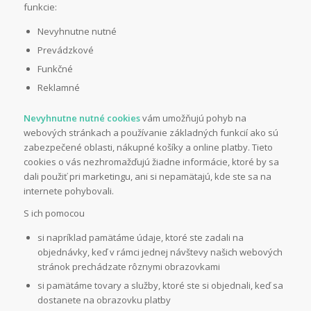
funkcie:
Nevyhnutne nutné
Prevádzkové
Funkčné
Reklamné
Nevyhnutne nutné cookies
vám umožňujú pohyb na
webových stránkach a používanie základných funkcií ako sú
zabezpečené oblasti, nákupné košíky a online platby. Tieto
cookies o vás nezhromažďujú žiadne informácie, ktoré by sa
dali použiť pri marketingu, ani si nepamätajú, kde ste sa na
internete pohybovali.
S ich pomocou
si napríklad pamätáme údaje, ktoré ste zadali na
objednávky, keď v rámci jednej návštevy našich webových
stránok prechádzate rôznymi obrazovkami
si pamätáme tovary a služby, ktoré ste si objednali, keď sa
dostanete na obrazovku platby