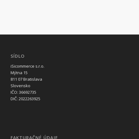
SÍDLO
iSicommerce s.r.o.
Mýtna 15
811 07 Bratislava
Slovensko
IČO: 36692735
DIČ: 2022263925
FAKTURAČNÉ ÚDAJE