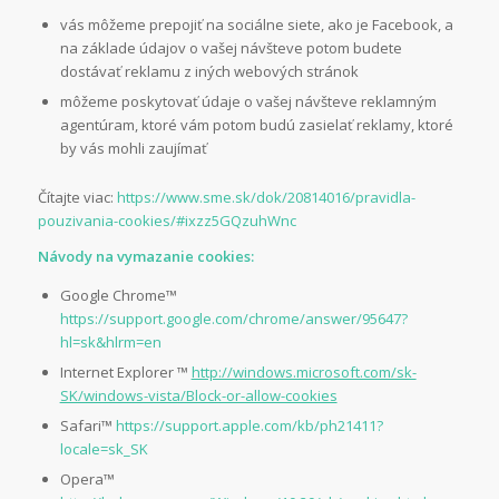
vás môžeme prepojiť na sociálne siete, ako je Facebook, a
na základe údajov o vašej návšteve potom budete
dostávať reklamu z iných webových stránok
môžeme poskytovať údaje o vašej návšteve reklamným
agentúram, ktoré vám potom budú zasielať reklamy, ktoré
by vás mohli zaujímať
Čítajte viac:
https://www.sme.sk/dok/20814016/pravidla-
pouzivania-cookies/#ixzz5GQzuhWnc
Návody na vymazanie cookies:
Google Chrome™
https://support.google.com/chrome/answer/95647?
hl=sk&hlrm=en
Internet Explorer ™
http://windows.microsoft.com/sk-
SK/windows-vista/Block-or-allow-cookies
Safari™
https://support.apple.com/kb/ph21411?
locale=sk_SK
Opera™