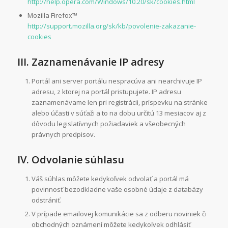
http://help.opera.com/Windows/10.20/sk/cookies.html
Mozilla Firefox™
http://support.mozilla.org/sk/kb/povolenie-zakazanie-
cookies
III. Zaznamenávanie IP adresy
Portál ani server portálu nespracúva ani nearchivuje IP
adresu, z ktorej na portál pristupujete. IP adresu
zaznamenávame len pri registrácii, príspevku na stránke
alebo účasti v súťaži a to na dobu určitú 13 mesiacov aj z
dôvodu legislatívnych požiadaviek a všeobecných
právnych predpisov.
IV. Odvolanie súhlasu
Váš súhlas môžete kedykoľvek odvolať a portál má
povinnosť bezodkladne vaše osobné údaje z databázy
odstrániť.
V prípade emailovej komunikácie sa z odberu noviniek či
obchodných oznámení môžete kedykoľvek odhlásiť