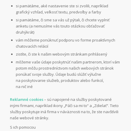
si pamätáme, aké nastavenie ste si zvolili, napríklad
grafický vzhľad, veľkosť textu, predvoľby a farby
si pamätáme, či sme sa vás už pýtali, či chcete vyplniť
anketu (a nemusíme vás touto otázkou obťažovať
druhýkrát)
vám môžeme ponúknuť podporu vo forme proaktívnych
chatovacích relácií
zistíte, či ste k našim webovým stránkam prihlásený
môžeme vaše údaje poskytnúť našim partnerom, ktorí vám
potom môžu prostredníctvom našich webových stránok
ponúkať svoje služby. Údaje budú slúžiť výlučne
na poskytovanie služieb, produktov alebo funkcií,
na nič iné
Reklamné cookies
– sú napojené na služby poskytované
inými firmami, napríklad ikony „Páči sa mi to“ a „Zdielať“. Tieto
služby poskytuje iná firma v náväznosti na to, že ste navštívili
naše webové stránky.
S ich pomocou