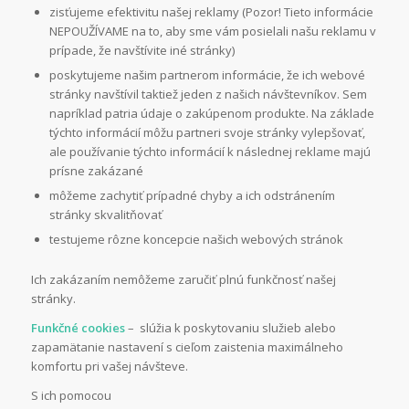
zisťujeme efektivitu našej reklamy (Pozor! Tieto informácie
NEPOUŽÍVAME na to, aby sme vám posielali našu reklamu v
prípade, že navštívite iné stránky)
poskytujeme našim partnerom informácie, že ich webové
stránky navštívil taktiež jeden z našich návštevníkov. Sem
napríklad patria údaje o zakúpenom produkte. Na základe
týchto informácií môžu partneri svoje stránky vylepšovať,
ale používanie týchto informácií k následnej reklame majú
prísne zakázané
môžeme zachytiť prípadné chyby a ich odstránením
stránky skvalitňovať
testujeme rôzne koncepcie našich webových stránok
Ich zakázaním nemôžeme zaručiť plnú funkčnosť našej
stránky.
Funkčné cookies
– slúžia k poskytovaniu služieb alebo
zapamätanie nastavení s cieľom zaistenia maximálneho
komfortu pri vašej návšteve.
S ich pomocou