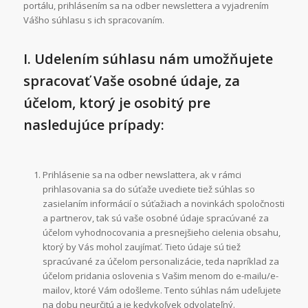
portálu, prihlásením sa na odber newslettera a vyjadrením
Vášho súhlasu s ich spracovaním.
I. Udelením súhlasu nám umožňujete
spracovať Vaše osobné údaje, za
účelom, ktorý je osobitý pre
nasledujúce prípady:
Prihlásenie sa na odber newslattera, ak v rámci
prihlasovania sa do súťaže uvediete tiež súhlas so
zasielaním informácií o súťažiach a novinkách spoločnosti
a partnerov, tak sú vaše osobné údaje spracúvané za
účelom vyhodnocovania a presnejšieho cielenia obsahu,
ktorý by Vás mohol zaujímať. Tieto údaje sú tiež
spracúvané za účelom personalizácie, teda napríklad za
účelom pridania oslovenia s Vašim menom do e-mailu/e-
mailov, ktoré Vám odošleme. Tento súhlas nám udeľujete
na dobu neurčitú a je kedykoľvek odvolateľný.