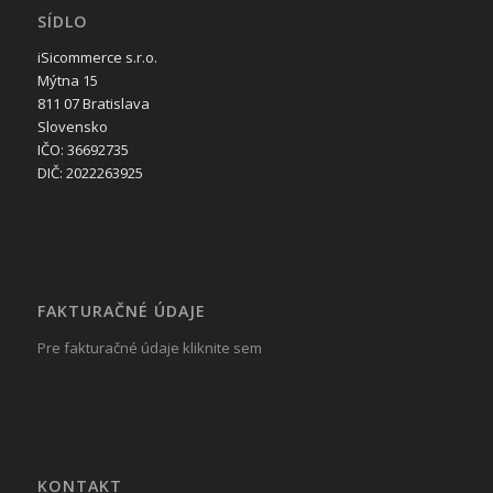
SÍDLO
iSicommerce s.r.o.
Mýtna 15
811 07 Bratislava
Slovensko
IČO: 36692735
DIČ: 2022263925
FAKTURAČNÉ ÚDAJE
Pre fakturačné údaje kliknite sem
KONTAKT