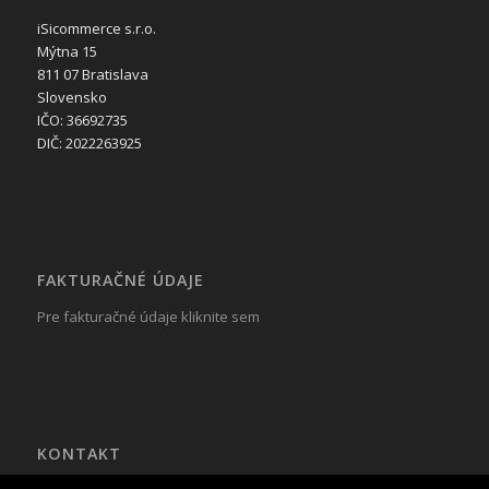
iSicommerce s.r.o.
Mýtna 15
811 07 Bratislava
Slovensko
IČO: 36692735
DIČ: 2022263925
FAKTURAČNÉ ÚDAJE
Pre fakturačné údaje kliknite sem
KONTAKT
Tel.: +421 917 799 822