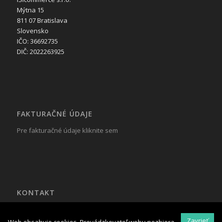
Mýtna 15
811 07 Bratislava
Slovensko
IČO: 36692735
DIČ: 2022263925
FAKTURAČNÉ ÚDAJE
Pre fakturačné údaje kliknite sem
KONTAKT
Tel.: +421 917 799 822
Mail:
reklama@isicommerce.sk
Zavrieť
Web obsahuje cookies. Prevádzkovateľ webu nezbiera