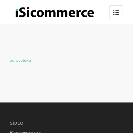
zdravoteka
SÍDLO
iSicommerce s.r.o.