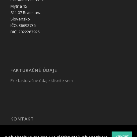
Mýtna 15
811 07 Bratislava
Slovensko
IČO: 36692735
DIČ: 2022263925
FAKTURAČNÉ ÚDAJE
Pre fakturačné údaje kliknite sem
KONTAKT
Tel.: +421 917 799 822
Mail:
reklama@isicommerce.sk
Zavrieť
Web obsahuje cookies. Prevádzkovateľ webu nezbiera