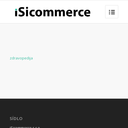
zdravopedija
SÍDLO
iSicommerce s.r.o.