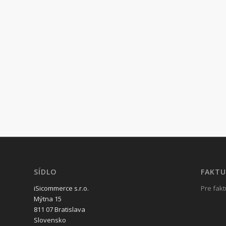
SÍDLO
FAKTU
iSicommerce s.r.o.
Pre fakt
Mýtna 15
811 07 Bratislava
Slovensko