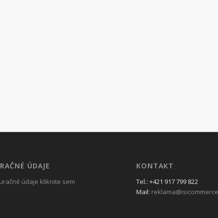
RAČNÉ ÚDAJE
KONTAKT
uračné údaje kliknite sem
Tel.: +421 917 799 822
Mail:
reklama@isicommerce