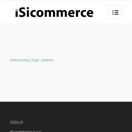
webnoviny_logo_zelene
SÍDLO
iSicommerce s.r.o.