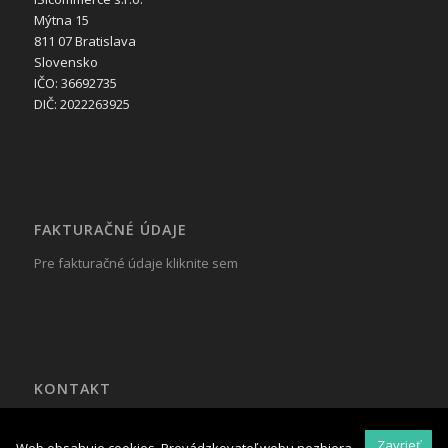
Mýtna 15
811 07 Bratislava
Slovensko
IČO: 36692735
DIČ: 2022263925
FAKTURAČNÉ ÚDAJE
Pre fakturačné údaje kliknite sem
KONTAKT
Tel.: +421 917 799 822
Mail:
reklama@isicommerce.sk
Zavrieť
Web obsahuje cookies. Prevádzkovateľ webu nezbiera