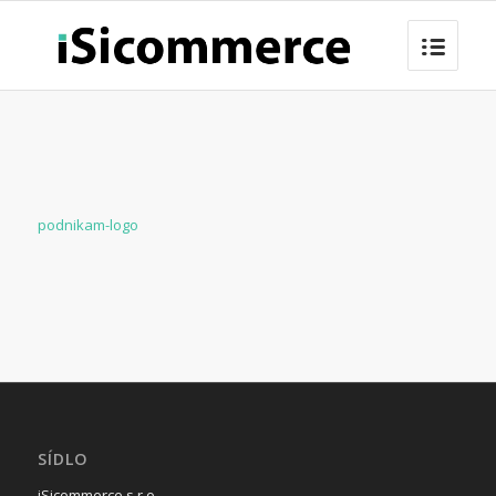
podnikam-logo
SÍDLO
iSicommerce s.r.o.