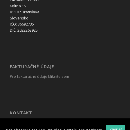
Mýtna 15
811 07 Bratislava
Slovensko
IČO: 36692735
DIČ: 2022263925
FAKTURAČNÉ ÚDAJE
Pre fakturačné údaje kliknite sem
KONTAKT
Tel.: +421 917 799 822
Mail:
reklama@isicommerce.sk
Zavrieť
Web obsahuje cookies. Prevádzkovateľ webu nezbiera