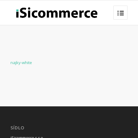
najky-white
SÍDLO
iSicommerce s.r.o.