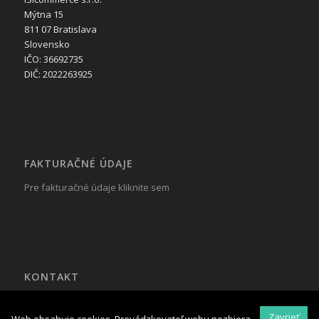
Mýtna 15
811 07 Bratislava
Slovensko
IČO: 36692735
DIČ: 2022263925
FAKTURAČNÉ ÚDAJE
Pre fakturačné údaje kliknite sem
KONTAKT
Tel.: +421 917 799 822
Mail:
reklama@isicommerce.sk
Zavrieť
Web obsahuje cookies. Prevádzkovateľ webu nezbiera