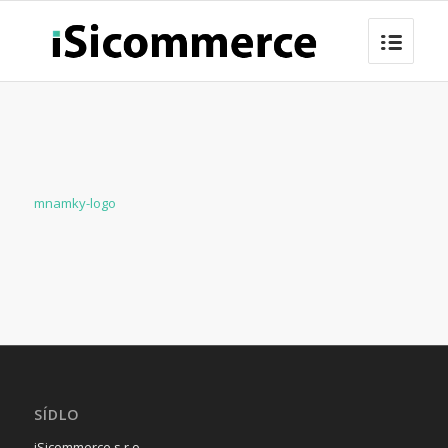
mnamky-logo
SÍDLO
iSicommerce s.r.o.