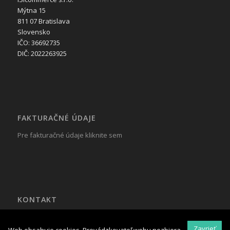
Mýtna 15
811 07 Bratislava
Slovensko
IČO: 36692735
DIČ: 2022263925
FAKTURAČNÉ ÚDAJE
Pre fakturačné údaje kliknite sem
KONTAKT
Tel.: +421 917 799 822
Mail:
reklama@isicommerce.sk
Zavrieť
Web obsahuje cookies. Prevádzkovateľ webu nezbiera