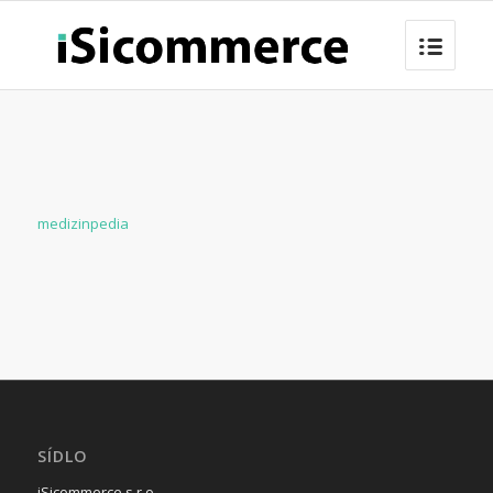
medizinpedia
SÍDLO
iSicommerce s.r.o.