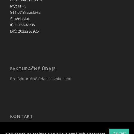
Mýtna 15
811 07 Bratislava
Slovensko
IČO: 36692735
DIČ: 2022263925
FAKTURAČNÉ ÚDAJE
Pre fakturačné údaje kliknite sem
KONTAKT
Tel.: +421 917 799 822
Mail:
reklama@isicommerce.sk
Zavrieť
Web obsahuje cookies. Prevádzkovateľ webu nezbiera