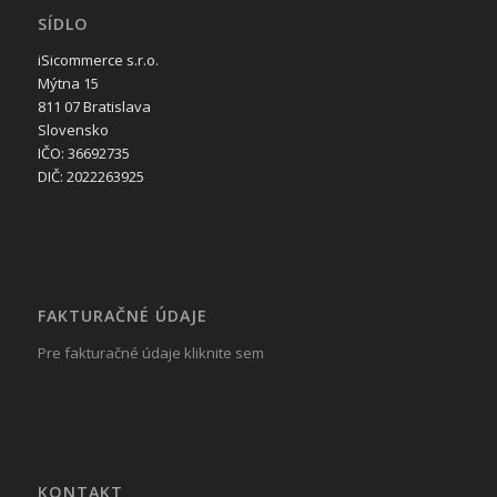
SÍDLO
iSicommerce s.r.o.
Mýtna 15
811 07 Bratislava
Slovensko
IČO: 36692735
DIČ: 2022263925
FAKTURAČNÉ ÚDAJE
Pre fakturačné údaje kliknite sem
KONTAKT