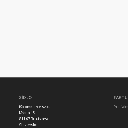
SÍDLO
FAKTU
iSicommerce s.r.o.
Pre fakt
Mýtna 15
811 07 Bratislava
Slovensko