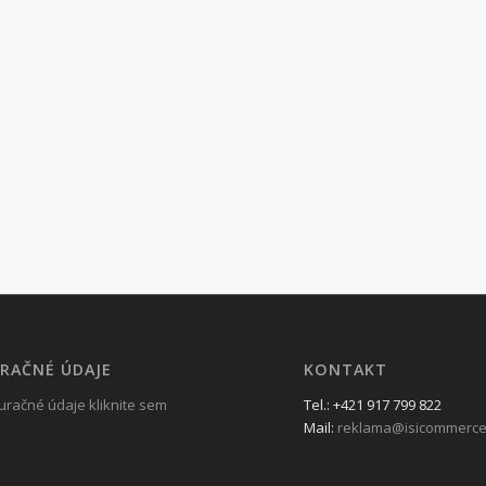
RAČNÉ ÚDAJE
KONTAKT
uračné údaje kliknite sem
Tel.: +421 917 799 822
Mail:
reklama@isicommerce