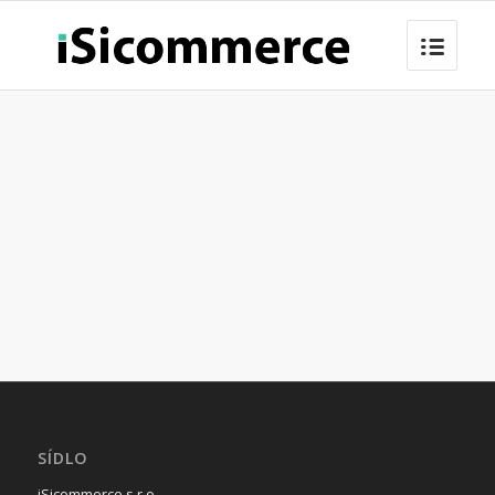
SÍDLO
iSicommerce s.r.o.