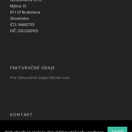
Mýtna 15
811 07 Bratislava
Slovensko
IČO: 36692735
DIČ: 2022263925
FAKTURAČNÉ ÚDAJE
Pre fakturačné údaje kliknite sem
KONTAKT
Tel.: +421 917 799 822
Mail:
reklama@isicommerce.sk
Zavrieť
Web obsahuje cookies. Prevádzkovateľ webu nezbiera