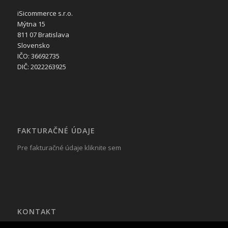
iSicommerce s.r.o.
Mýtna 15
811 07 Bratislava
Slovensko
IČO: 36692735
DIČ: 2022263925
FAKTURAČNÉ ÚDAJE
Pre fakturačné údaje kliknite sem
KONTAKT
Tel.: +421 917 799 822