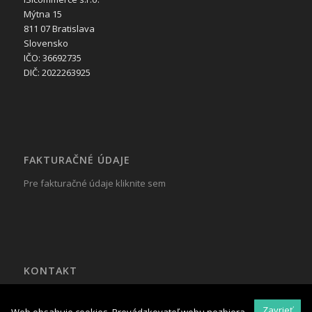
Mýtna 15
811 07 Bratislava
Slovensko
IČO: 36692735
DIČ: 2022263925
FAKTURAČNÉ ÚDAJE
Pre fakturačné údaje kliknite sem
KONTAKT
Tel.: +421 917 799 822
Mail:
reklama@isicommerce.sk
Zavrieť
Web obsahuje cookies. Prevádzkovateľ webu nezbiera