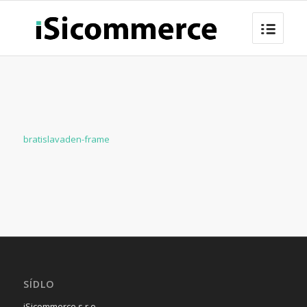
bratislavaden-frame
SÍDLO
iSicommerce s.r.o.