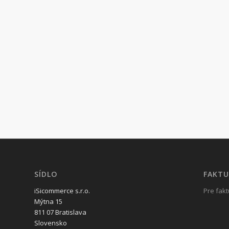
SÍDLO
FAKTU
iSicommerce s.r.o.
Pre fakt
Mýtna 15
811 07 Bratislava
Slovensko