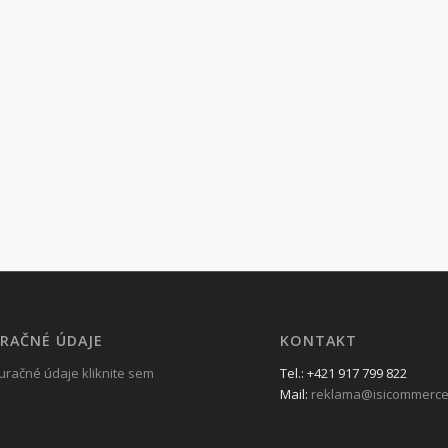
RAČNÉ ÚDAJE
KONTAKT
uračné údaje kliknite sem
Tel.: +421 917 799 822
Mail:
reklama@isicommerce