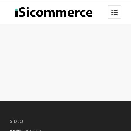
SÍDLO
iSicommerce s.r.o.