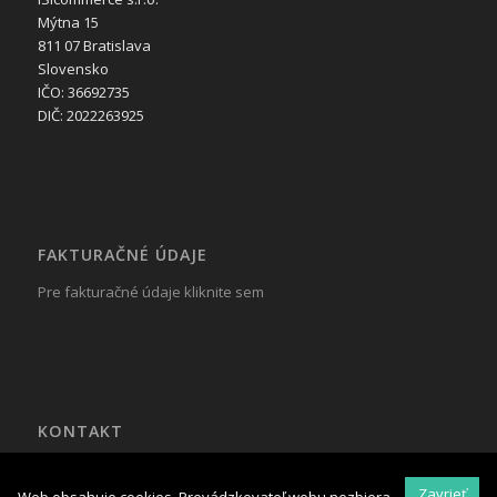
Mýtna 15
811 07 Bratislava
Slovensko
IČO: 36692735
DIČ: 2022263925
FAKTURAČNÉ ÚDAJE
Pre fakturačné údaje kliknite sem
KONTAKT
Tel.: +421 917 799 822
Mail:
reklama@isicommerce.sk
Zavrieť
Web obsahuje cookies. Prevádzkovateľ webu nezbiera