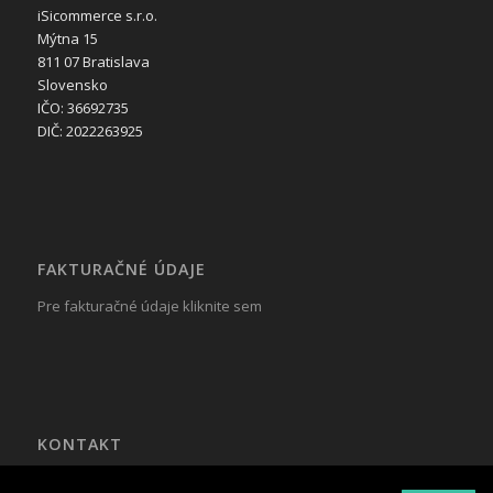
iSicommerce s.r.o.
Mýtna 15
811 07 Bratislava
Slovensko
IČO: 36692735
DIČ: 2022263925
FAKTURAČNÉ ÚDAJE
Pre fakturačné údaje kliknite sem
KONTAKT
Tel.: +421 917 799 822