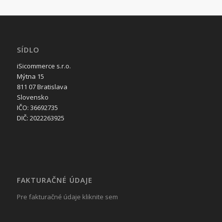
SÍDLO
iSicommerce s.r.o.
Mýtna 15
811 07 Bratislava
Slovensko
IČO: 36692735
DIČ: 2022263925
FAKTURAČNÉ ÚDAJE
Pre fakturačné údaje kliknite sem