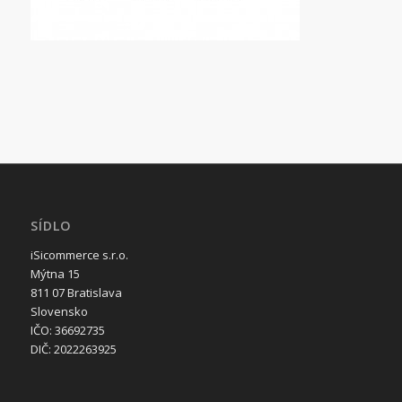
SÍDLO
iSicommerce s.r.o.
Mýtna 15
811 07 Bratislava
Slovensko
IČO: 36692735
DIČ: 2022263925