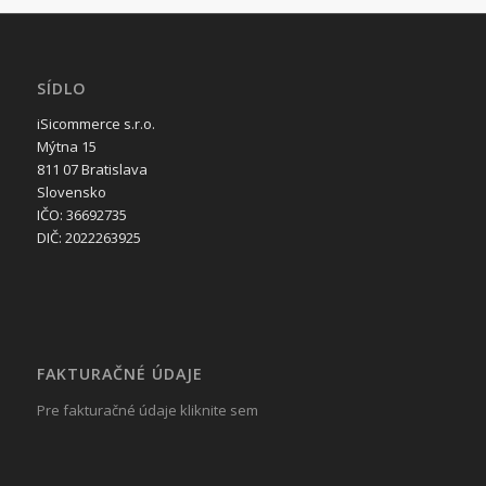
SÍDLO
iSicommerce s.r.o.
Mýtna 15
811 07 Bratislava
Slovensko
IČO: 36692735
DIČ: 2022263925
FAKTURAČNÉ ÚDAJE
Pre fakturačné údaje kliknite sem